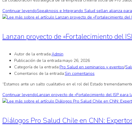
La colaboración estratégica de la empresa chilena socia de Pro Salud
Continuar leyendo
Speaknosis e Integrando Salud sellan alianza para l
Lanzan proyecto de «Fortalecimiento del I
Autor de la entrada:
Admin
Publicación de la entrada:
mayo 26, 2026
Categoría de la entrada:
Pro Salud en seminarios y eventos
/
Sal
Comentarios de la entrada:
Sin comentarios
“Estamos ante un salto cualitativo en el rol del Estado tremendament
Continuar leyendo
Lanzan proyecto de «Fortalecimiento del ISP para 
Diálogos Pro Salud Chile en CNN: Expertos 