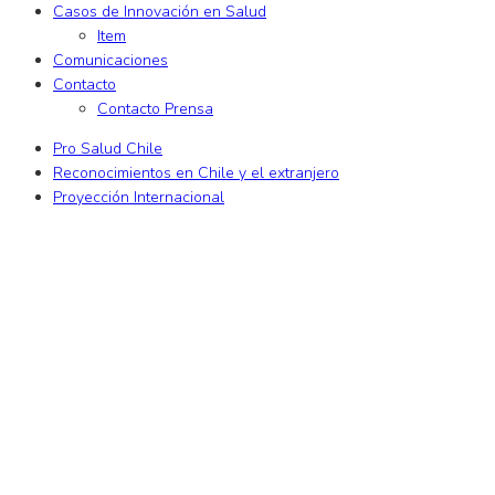
Casos de Innovación en Salud
Item
Comunicaciones
Contacto
Contacto Prensa
Pro Salud Chile
Reconocimientos en Chile y el extranjero
Proyección Internacional
riş
xslot
xslot giriş
xslot
xslot giriş
xslot
xslot güncel giriş
xslot giriş
xslo