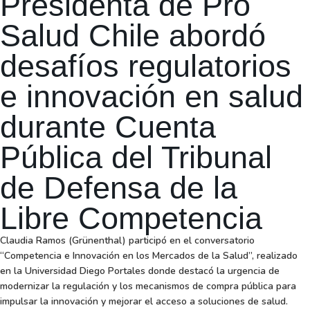
Presidenta de Pro
Salud Chile abordó
desafíos regulatorios
e innovación en salud
durante Cuenta
Pública del Tribunal
de Defensa de la
Libre Competencia
Claudia Ramos (Grünenthal) participó en el conversatorio
“Competencia e Innovación en los Mercados de la Salud”, realizado
en la Universidad Diego Portales donde destacó la urgencia de
modernizar la regulación y los mecanismos de compra pública para
impulsar la innovación y mejorar el acceso a soluciones de salud.