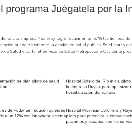
l programa Juégatela por la I
Occidente y la empresa Nearway, logró reducir en un 67% los tiempos de
vación puede transformar la gestión en salud pública. En el marco del
io de Salud y Corfo, el Servicio de Salud Metropolitano Occidente pre
tación de plan piloto de salud
Hospital Sótero del Río inicia pilot
Tabo
la empresa Raylex para optimizar r
hospitalización domiciliaria
res de Pudahuel reducen quiebres
Hospital Provincia Cordillera y Ray
0% a un 12% con innovador sistema
piloto para potenciar la comunicac
pacientes y usuarios con los servic