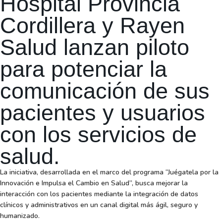
Hospital Provincia
Cordillera y Rayen
Salud lanzan piloto
para potenciar la
comunicación de sus
pacientes y usuarios
con los servicios de
salud.
La iniciativa, desarrollada en el marco del programa “Juégatela por la
Innovación e Impulsa el Cambio en Salud”, busca mejorar la
interacción con los pacientes mediante la integración de datos
clínicos y administrativos en un canal digital más ágil, seguro y
humanizado.