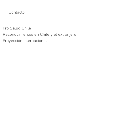
Contacto
Pro Salud Chile
Reconocimientos en Chile y el extranjero
Proyección Internacional
xslot giriş
xslot
xslot giriş
xslot
xslot giriş
xslot
xslot güncel giriş
xslot g