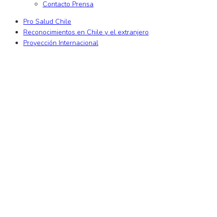
Contacto Prensa
Pro Salud Chile
Reconocimientos en Chile y el extranjero
Proyección Internacional
 giriş
xslot
xslot giriş
xslot
xslot giriş
xslot
xslot güncel giriş
xslot giriş
x