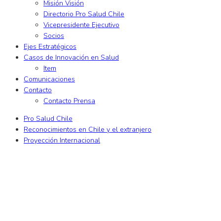
Misión Visión
Directorio Pro Salud Chile
Vicepresidente Ejecutivo
Socios
Ejes Estratégicos
Casos de Innovación en Salud
Item
Comunicaciones
Contacto
Contacto Prensa
Pro Salud Chile
Reconocimientos en Chile y el extranjero
Proyección Internacional
xslot
xslot giriş
xslot
xslot giriş
xslot
xslot güncel giriş
xslot giriş
xslot
x