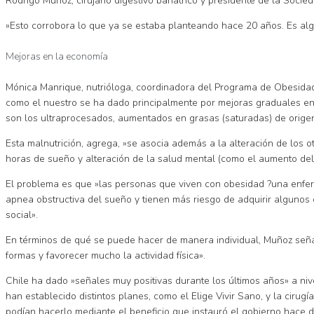
Rodrigo Muñoz, cirujano digestivo bariátrico y presidente de la Socied
»Esto corrobora lo que ya se estaba planteando hace 20 años. Es algo 
Mejoras en la economía
Mónica Manrique, nutrióloga, coordinadora del Programa de Obesidad M
como el nuestro se ha dado principalmente por mejoras graduales en
son los ultraprocesados, aumentados en grasas (saturadas) de origen
Esta malnutrición, agrega, »se asocia además a la alteración de los otr
horas de sueño y alteración de la salud mental (como el aumento del 
El problema es que »las personas que viven con obesidad ?una enferm
apnea obstructiva del sueño y tienen más riesgo de adquirir algunos
social».
En términos de qué se puede hacer de manera individual, Muñoz seña
formas y favorecer mucho la actividad física».
Chile ha dado »señales muy positivas durante los últimos años» a niv
han establecido distintos planes, como el Elige Vivir Sano, y la ciru
podían hacerlo mediante el beneficio que instauró el gobierno hace do