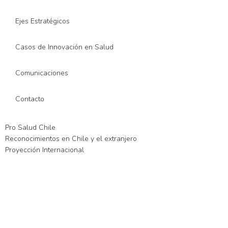
Ejes Estratégicos
Casos de Innovación en Salud
Comunicaciones
Contacto
Pro Salud Chile
Reconocimientos en Chile y el extranjero
Proyección Internacional
l giriş
xslot giriş
xslot
xslot giriş
xslot
xslot giriş
xslot
xslot güncel giriş