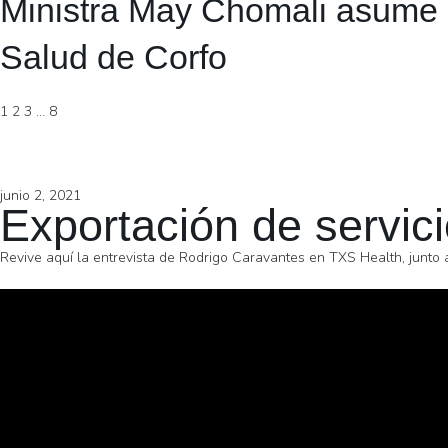
Ministra May Chomali asume 
Salud de Corfo
1
2
3
…
8
junio 2, 2021
Exportación de servic
Revive aquí la entrevista de Rodrigo Caravantes en TXS Health, junto