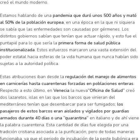
creó el mundo moderno.
Estamos hablando de una
pandemia que duró unos 500 años y mató
al 50% de la población europea
, en una época en la que ni siquiera
se sabía que las enfermedades son causadas por gérmenes. Los
distintos gobiernos sabían que tenían que actuar rápido, y esto fue el
puntapié para lo que sería la
primera forma de salud pública
institucionalizada
. Estos esfuerzos marcaron una vasta extensión del
poder estatal hacia esferas de la vida humana que nunca habían sido
sujetas a la autoridad política.
Estas atribuciones iban desde la
regulación del manejo de alimentos
en carnicerías hasta cuarentenas forzadas en poblaciones enteras
.
Respecto a esto último, en
Venecia
la nueva
“Oficina de Salud”
creó
dos lazaretos, islas en las que los barcos que vinieran del
mediterráneo tenían que desembarcar para ser fumigados;
los
pasajeros de estos barcos eran aislados y vigilados por guardias
armados durante 40 días o una “quarantina”
en italiano y de ahí viene
la palabra cuarentena. Esta cantidad de días fue elegida por una
tradición cristiana asociada a la purificación, pero de todas maneras
funcionaba, ya que el periodo de incubación de la peste bubónica era