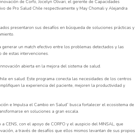
 Innovación de Corfo, Jocelyn Olivari, el gerente de Capacidades
tivo de Pro Salud Chile respectivamente y May Chomali y Alejandra
onados presentaron sus desafíos en búsqueda de soluciones prácticas y
amiento.
 generar un match efectivo entre los problemas detectados y las
o de estas intervenciones.
innovación abierta en la mejora del sistema de salud.
hile en salud. Este programa conecta las necesidades de los centros
plifiquen la experiencia del paciente, mejoren la productividad y
ación e Impulsa el Cambio en Salud” busca fortalecer el ecosistema de
ransformarse en soluciones a gran escala.
to a CENS, con el apoyo de CORFO y el auspicio del MINSAL, que
vación, a través de desafíos que ellos mismos levantan de sus propios