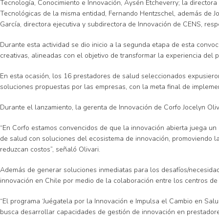
Tecnología, Conocimiento e Innovación, Aysén Etcheverry; la directora d
Tecnológicas de la misma entidad, Fernando Hentzschel, además de Jo
García, directora ejecutiva y subdirectora de Innovación de CENS, res
Durante esta actividad se dio inicio a la segunda etapa de esta convo
creativas, alineadas con el objetivo de transformar la experiencia del 
En esta ocasión, los 16 prestadores de salud seleccionados expusiero
soluciones propuestas por las empresas, con la meta final de implement
Durante el lanzamiento, la gerenta de Innovación de Corfo Jocelyn Oliv
“En Corfo estamos convencidos de que la innovación abierta juega un 
de salud con soluciones del ecosistema de innovación, promoviendo la 
reduzcan costos”, señaló Olivari.
Además de generar soluciones inmediatas para los desafíos/necesidade
innovación en Chile por medio de la colaboración entre los centros de
“El programa ‘Juégatela por la Innovación e Impulsa el Cambio en Sa
busca desarrollar capacidades de gestión de innovación en prestadores