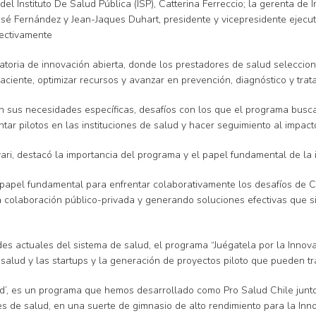
el Instituto De Salud Pública (ISP), Catterina Ferreccio; la gerenta de
sé Fernández y Jean-Jaques Duhart, presidente y vicepresidente ejecu
pectivamente
catoria de innovación abierta, donde los prestadores de salud selecci
paciente, optimizar recursos y avanzar en prevención, diagnóstico y trat
n sus necesidades específicas, desafíos con los que el programa busca
ar pilotos en las instituciones de salud y hacer seguimiento al impact
ari, destacó la importancia del programa y el papel fundamental de la 
papel fundamental para enfrentar colaborativamente los desafíos de C
colaboración público-privada y generando soluciones efectivas que sim
s actuales del sistema de salud, el programa “Juégatela por la Innov
 salud y las startups y la generación de proyectos piloto que pueden t
lud’, es un programa que hemos desarrollado como Pro Salud Chile jun
 de salud, en una suerte de gimnasio de alto rendimiento para la Inno