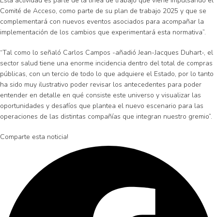
Esta actividad es parte de la línea de trabajo que viene impulsando el
Comité de Acceso, como parte de su plan de trabajo 2025 y que se
complementará con nuevos eventos asociados para acompañar la
implementación de los cambios que experimentará esta normativa”.
“Tal como lo señaló Carlos Campos -añadió Jean-Jacques Duhart-, el
sector salud tiene una enorme incidencia dentro del total de compras
públicas, con un tercio de todo lo que adquiere el Estado, por lo tanto
ha sido muy ilustrativo poder revisar los antecedentes para poder
entender en detalle en qué consiste este universo y visualizar las
oportunidades y desafíos que plantea el nuevo escenario para las
operaciones de las distintas compañías que integran nuestro gremio”.
Comparte esta noticia!