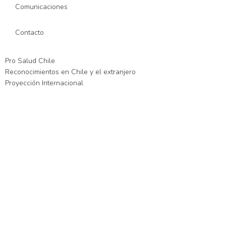
Comunicaciones
Contacto
Pro Salud Chile
Reconocimientos en Chile y el extranjero
Proyección Internacional
iş
xslot giriş
xslot
xslot giriş
xslot
xslot giriş
xslot
xslot güncel giriş
xslot