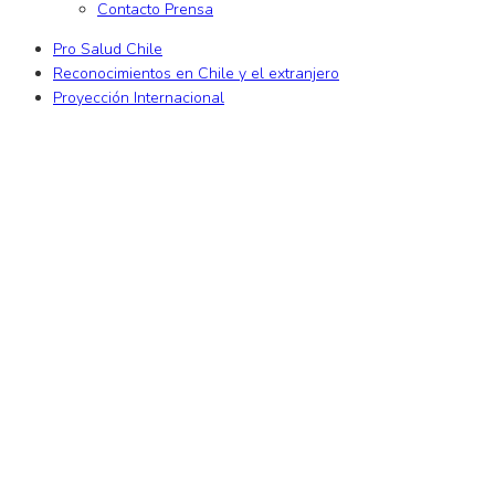
Contacto Prensa
Pro Salud Chile
Reconocimientos en Chile y el extranjero
Proyección Internacional
riş
xslot
xslot giriş
xslot
xslot giriş
xslot
xslot güncel giriş
xslot giriş
xsl