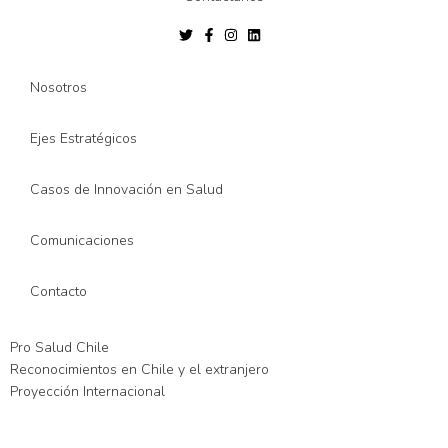
Nosotros
Ejes Estratégicos
Casos de Innovación en Salud
Comunicaciones
Contacto
Pro Salud Chile
Reconocimientos en Chile y el extranjero
Proyección Internacional
 giriş
xslot giriş
xslot
xslot giriş
xslot
xslot giriş
xslot
xslot güncel giriş
x