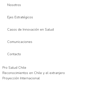
Nosotros
Ejes Estratégicos
Casos de Innovación en Salud
Comunicaciones
Contacto
Pro Salud Chile
Reconocimientos en Chile y el extranjero
Proyección Internacional
 güncel giriş
xslot giriş
xslot
xslot giriş
xslot
xslot giriş
xslot
xslot güncel