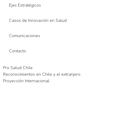
Ejes Estratégicos
Casos de Innovación en Salud
Comunicaciones
Contacto
Pro Salud Chile
Reconocimientos en Chile y el extranjero
Proyección Internacional
iş
xslot giriş
xslot
xslot giriş
xslot
xslot giriş
xslot
xslot güncel giriş
xslot