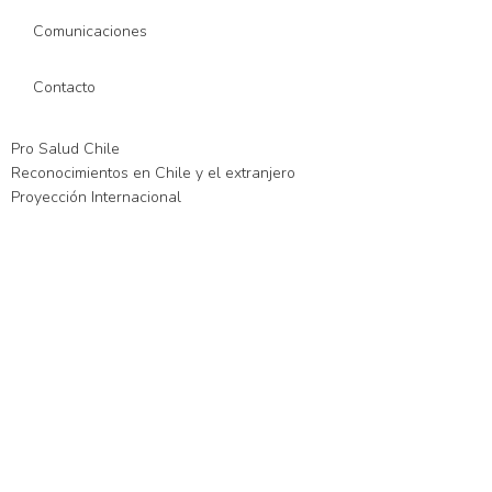
Comunicaciones
Contacto
Pro Salud Chile
Reconocimientos en Chile y el extranjero
Proyección Internacional
t güncel giriş
xslot giriş
xslot
xslot giriş
xslot
xslot giriş
xslot
xslot günce