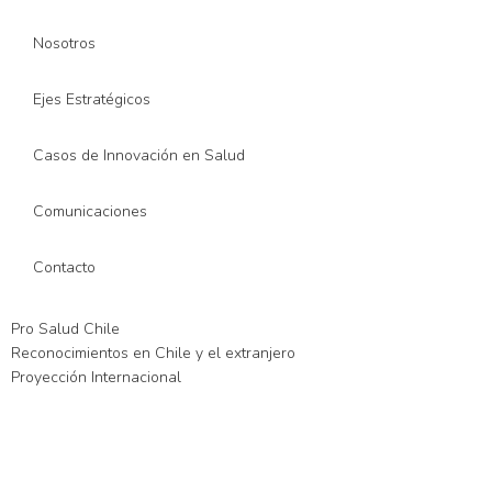
Nosotros
Ejes Estratégicos
Casos de Innovación en Salud
Comunicaciones
Contacto
Pro Salud Chile
Reconocimientos en Chile y el extranjero
Proyección Internacional
iriş
xslot giriş
xslot
xslot giriş
xslot
xslot giriş
xslot
xslot güncel giriş
xsl