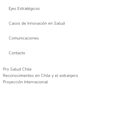
Ejes Estratégicos
Casos de Innovación en Salud
Comunicaciones
Contacto
Pro Salud Chile
Reconocimientos en Chile y el extranjero
Proyección Internacional
üncel giriş
xslot giriş
xslot
xslot giriş
xslot
xslot giriş
xslot
xslot güncel g