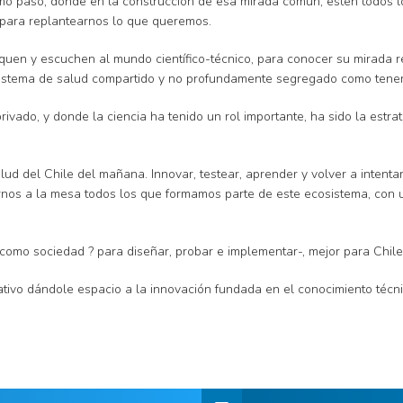
o paso, donde en la construcción de esa mirada común, estén todos los
 para replantearnos lo que queremos.
uen y escuchen al mundo científico-técnico, para conocer su mirada re
n sistema de salud compartido y no profundamente segregado como tene
rivado, y donde la ciencia ha tenido un rol importante, ha sido la est
ud del Chile del mañana. Innovar, testear, aprender y volver a intent
arnos a la mesa todos los que formamos parte de este ecosistema, con 
 como sociedad ? para diseñar, probar e implementar-, mejor para Chile
ipativo dándole espacio a la innovación fundada en el conocimiento técn