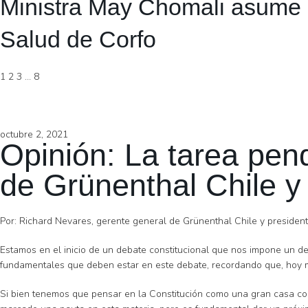
Ministra May Chomali asume 
Salud de Corfo
1
2
3
…
8
octubre 2, 2021
Opinión: La tarea pen
de Grünenthal Chile y
Por: Richard Nevares, gerente general de Grünenthal Chile y president
Estamos en el inicio de un debate constitucional que nos impone un de
fundamentales que deben estar en este debate, recordando que, hoy má
Si bien tenemos que pensar en la Constitución como una gran casa con