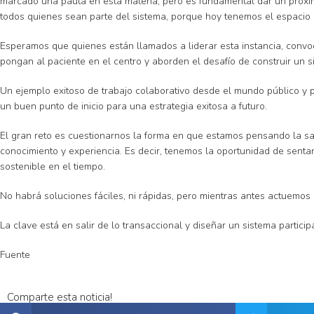
marcado una pauta en esta materia, pero es fundamental dar un próxim
todos quienes sean parte del sistema, porque hoy tenemos el espacio
Esperamos que quienes están llamados a liderar esta instancia, convoq
pongan al paciente en el centro y aborden el desafío de construir u
Un ejemplo exitoso de trabajo colaborativo desde el mundo público y p
un buen punto de inicio para una estrategia exitosa a futuro.
El gran reto es cuestionarnos la forma en que estamos pensando la sal
conocimiento y experiencia. Es decir, tenemos la oportunidad de sent
sostenible en el tiempo.
No habrá soluciones fáciles, ni rápidas, pero mientras antes actuemos
La clave está en salir de lo transaccional y diseñar un sistema partic
Fuente
Comparte esta noticia!