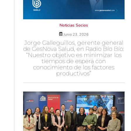
Noticias Socios
Junio 23, 2026
Jorge Galleguillos, gerente general
de GesNova Salud, en Radio Bío Bío:
“Nuestro objetivo es minimizar los
tiempos de espera con
conocimiento de los factores
productivos”