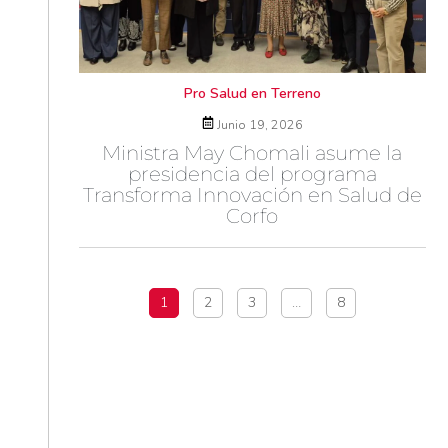
Pro Salud en Terreno
Junio 19, 2026
Ministra May Chomali asume la
presidencia del programa
Transforma Innovación en Salud de
Corfo
1
2
3
…
8