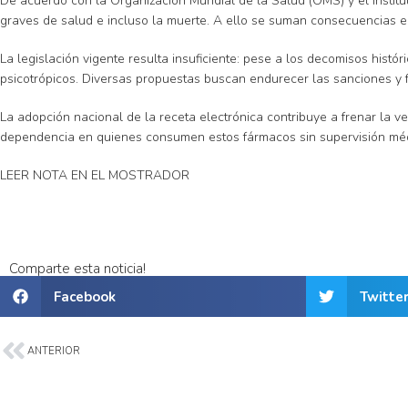
De acuerdo con la Organización Mundial de la Salud (OMS) y el Institu
graves de salud e incluso la muerte. A ello se suman consecuencias e
La legislación vigente resulta insuficiente: pese a los decomisos hist
psicotrópicos. Diversas propuestas buscan endurecer las sanciones y for
La adopción nacional de la receta electrónica contribuye a frenar la ve
dependencia en quienes consumen estos fármacos sin supervisión méd
LEER NOTA EN EL MOSTRADOR
Comparte esta noticia!
Facebook
Twitte
ANTERIOR