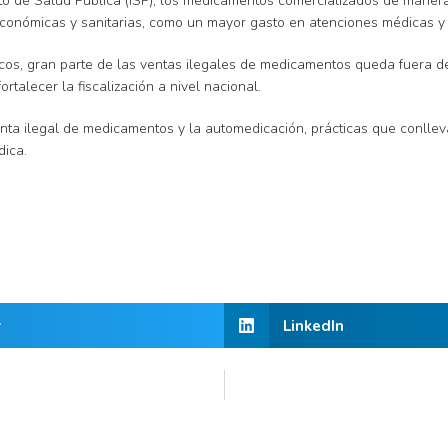
to de Salud Pública (ISP), los medicamentos comercializados de manera
conómicas y sanitarias, como un mayor gasto en atenciones médicas y 
óricos, gran parte de las ventas ilegales de medicamentos queda fuera 
talecer la fiscalización a nivel nacional.
nta ilegal de medicamentos y la automedicación, prácticas que conllevan
ica.
r
LinkedIn