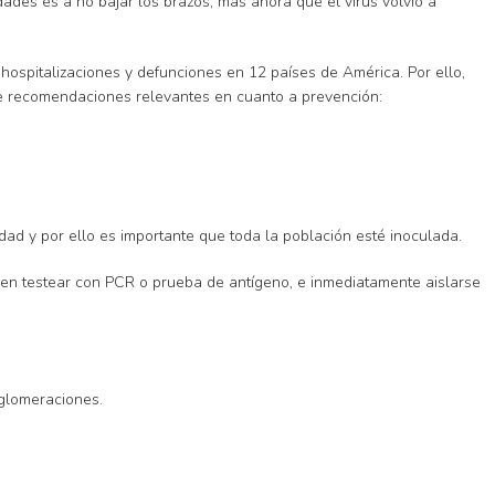
dades es a no bajar los brazos; más ahora que el virus volvió a
ospitalizaciones y defunciones en 12 países de América. Por ello,
rte recomendaciones relevantes en cuanto a prevención:
dad y por ello es importante que toda la población esté inoculada.
deben testear con PCR o prueba de antígeno, e inmediatamente aislarse
aglomeraciones.