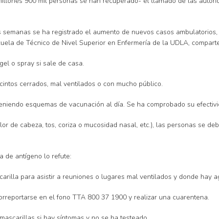
 millones 900 mil personas se han recuperado- el llamado de las autori
 semanas se ha registrado el aumento de nuevos casos ambulatorios, h
 Escuela de Técnico de Nivel Superior en Enfermería de la UDLA, compa
el o spray si sale de casa.
cintos cerrados, mal ventilados o con mucho público.
o teniendo esquemas de vacunación al día. Se ha comprobado su efectivi
olor de cabeza, tos, coriza o mucosidad nasal, etc.), las personas se 
 de antígeno lo refute:
scarilla para asistir a reuniones o lugares mal ventilados y donde hay 
torreportarse en el fono TTA 800 37 1900 y realizar una cuarentena.
 mascarillas si hay síntomas y no se ha testeado.