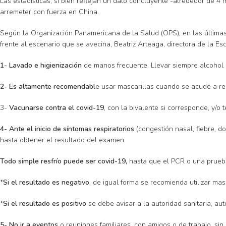
Las estadísticas, si bien reflejan un dato concluyente -alrededor de 4
arremeter con fuerza en China.
Según la Organización Panamericana de la Salud (OPS), en las últimas
frente al escenario que se avecina, Beatriz Arteaga, directora de la
1- Lavado e higienización
de manos frecuente. Llevar siempre alcohol g
2- Es altamente recomendabl
e usar mascarillas cuando se acude a re
3-
Vacunarse contra el covid-19
, con la bivalente si corresponde, y/
4- Ante el inicio de síntomas respiratorios
(congestión nasal, fiebre, d
hasta obtener el resultado del examen.
Todo simple resfrío puede ser covid-19,
hasta que el PCR o una prueba
*
Si el resultado es negativo
, de igual forma se recomienda utilizar ma
*
Si el resultado es positivo
se debe avisar a la autoridad sanitaria, au
5- No ir a eventos
o reuniones familiares, con amigos o de trabajo, sin