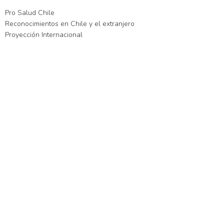
Pro Salud Chile
Reconocimientos en Chile y el extranjero
Proyección Internacional
xslot giriş
xslot
xslot giriş
xslot
xslot giriş
xslot
xslot güncel giriş
xslot gi