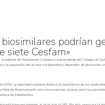
biosimilares podrían g
de siete Cesfam»
 U. Academia de Humanismo Cristiano y expresidente del Colegio de Quí
salud y la expansión del acceso a tratamientos dependen de decisiones 
 (LRS), la autoridad sanitaria destacó la importancia de los medicamen
la falta de financiamiento con consecuencias severas para los pacientes
rtura de tratamientos.
rada transversalmente, al igual que la LRS. Por ello, preocupa la disc