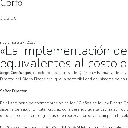
Corfo
1
2
3
…
8
noviembre 27, 2025
«La implementación de 
equivalentes al costo 
Jorge Cienfuegos
, director de la carrera de Química y Farmacia de la
Director del Diario Financiero, que la sostenibilidad del sistema de 
Señor Director:
En el seminario de conmemoración de los 10 años de la Ley Ricarte Soto
sistema de salud. Un pilar crucial, considerando que la Ley ha sufrido 
debe ser central en programas que reduzcan brechas y amplíen la cobe
En 2025 celebramos los 20 años del GES/AUGE, una política pública valo