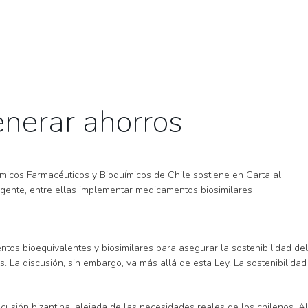
enerar ahorros
micos Farmacéuticos y Bioquímicos de Chile sostiene en Carta al
urgente, entre ellas implementar medicamentos biosimilares
tos bioequivalentes y biosimilares para asegurar la sostenibilidad del
. La discusión, sin embargo, va más allá de esta Ley. La sostenibilidad
usión bizantina, alejada de las necesidades reales de los chilenos. Al