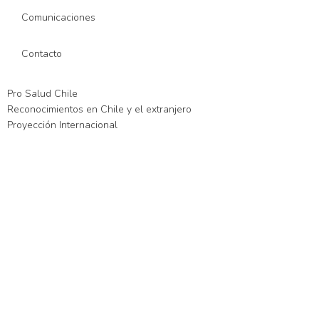
Comunicaciones
Contacto
Pro Salud Chile
Reconocimientos en Chile y el extranjero
Proyección Internacional
iriş
xslot giriş
xslot
xslot giriş
xslot
xslot giriş
xslot
xslot güncel giriş
xsl