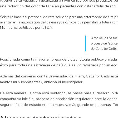
A partir de la validación alcanzada a nivel clínico por sus productos p
una reducción del dolor de 86% en pacientes con osteoartritis de rodi
Sobre la base del potencial de esta solución para una enfermedad de alta pre
avanzar en la autorización de los ensayos clínicos que permitan la futura co
Miami, área certificada por la FDA.
»Uno de los pasos 
proceso de fabrica
de Cells for Cells
Posicionada como la mayor empresa de biotecnología público-privada d
éxito para toda una estrategia de país que se vio reforzada por un ec
Además del convenio con la Universidad de Miami, Cells for Cells est
montos muy importantes», anticipa el investigador.
De esta manera, la firma está sentando las bases para el desarrollo de
compañía ya inició el proceso de aprobación regulatoria ante la agenci
segunda fase de estudio en una muestra más grande de personas. Todo 