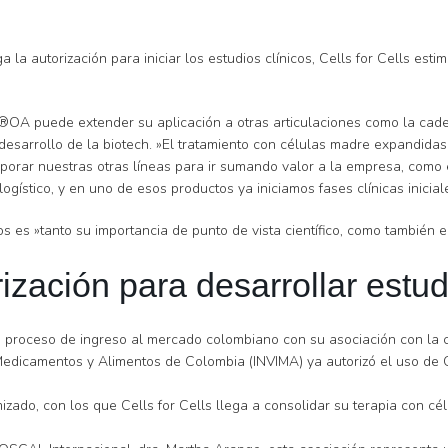
a la autorización para iniciar los estudios clínicos, Cells for Cells e
®OA puede extender su aplicación a otras articulaciones como la cadera
esarrollo de la biotech. »El tratamiento con células madre expandidas e
rporar nuestras otras líneas para ir sumando valor a la empresa, como 
ogístico, y en uno de esos productos ya iniciamos fases clínicas inicial
es »tanto su importancia de punto de vista científico, como también en
ización para desarrollar estu
ó su proceso de ingreso al mercado colombiano con su asociación con la 
e Medicamentos y Alimentos de Colombia (INVIMA) ya autorizó el uso de 
zado, con los que Cells for Cells llega a consolidar su terapia con c