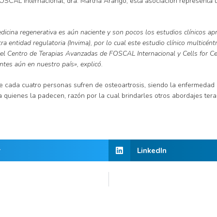
 FOSCAL Internacional, dra. Martha Arango, esta asociación representa
edicina regenerativa es aún naciente y son pocos los estudios clínicos a
a entidad regulatoria (Invima), por lo cual este estudio clínico multicént
 el Centro de Terapias Avanzadas de FOSCAL Internacional y Cells for Ce
ntes aún en nuestro país», explicó.
 cada cuatro personas sufren de osteoartrosis, siendo la enfermedad 
a quienes la padecen, razón por la cual brindarles otros abordajes te
r
LinkedIn