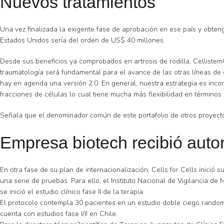
Nuevos tratamientos
Una vez finalizada la exigente fase de aprobación en ese país y obteng
Estados Unidos sería del orden de US$ 40 millones.
Desde sus beneficios ya comprobados en artrosis de rodilla, Cellistem
traumatología será fundamental para el avance de las otras líneas de d
hay en agenda una versión 2.0. En general, nuestra estrategia es inco
fracciones de células lo cual tiene mucha más flexibilidad en términos l
Señala que el denominador común de este portafolio de otros proyectos 
Empresa biotech recibió autor
En otra fase de su plan de internacionalización, Cells for Cells inici
una serie de pruebas. Para ello, el Instituto Nacional de Vigilancia d
se inició el estudio clínico fase II de la terapia.
El protocolo contempla 30 pacientes en un estudio doble ciego randomi
cuenta con estudios fase I/II en Chile.