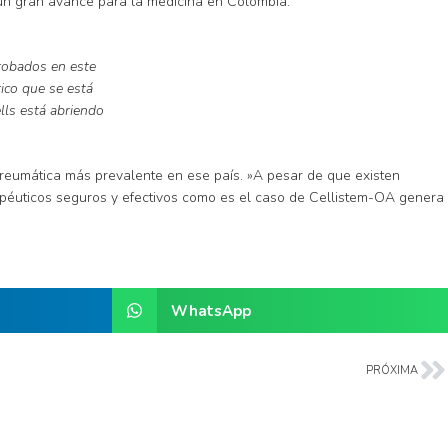
 un gran avance para la medicina en Colombia.
probados en este
rico que se está
lls está abriendo
reumática más prevalente en ese país. »A pesar de que existen
rapéuticos seguros y efectivos como es el caso de Cellistem-OA genera
WhatsApp
PRÓXIMA