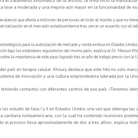
ara el tratamiento sintomático de la artrosis, la firma inició la manuf
lla leve a moderada y una mejoría aún mayor en la funcionalidad de esa
valencia que afecta a millones de personas en todo el mundo y que no tiene u
mercialización en el mercado estadounidense tras cerrar un acuerdo con el la
estratégicos para la autorización de mercado y venta exitosa en Estados Unidos 
ción bajo los estándares regulatorios del mismo país», explica el Dr. Maroun Khour
, sobre la importancia de este paso logrado tras un año de trabajo previo con la U
el país en terapia celular, Khoury destaca que este hito no solo marc
osistema de innovación y una cultura emprendedora liderada por la Uni
á teniendo contactos con diferentes centros de ese país. »Tenemos ide
 los estudio de fase I y II en Estados Unidos una vez que obtenga las a
a sanitaria norteamericana, con la cual ha sostenido reuniones prelimin
el proceso lleva aproximadamente de dos a tres años», explica Aisha K