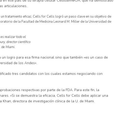
actura en ese país de su terapia celular Cellistem®OA, que ha demostrado
s articulaciones.
n tratamiento eficaz, Cells for Cells logró un paso clave en su objetivo de
boratorio de la Facultad de Medicina Leonard M. Miller de la Universidad de
es realizar todo el
y, director científico
. de Miami.
a un logro para esa firma nacional sino que también »es un caso de
versidad de los Andes».
ntificado tres candidatos con los cuales estamos negociando con
probaciones respectivas por parte de la FDA. Para este fin, la
ares. »Si se demuestra la eficacia, Cells for Cells debe aplicar una
han, directora de investigación clínica de la U. de Miami.