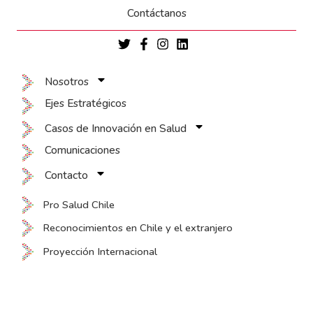
Contáctanos
Nosotros
Ejes Estratégicos
Casos de Innovación en Salud
Comunicaciones
Contacto
Pro Salud Chile
Reconocimientos en Chile y el extranjero
Proyección Internacional
xslot giriş
xslot
xslot giriş
xslot
xslot giriş
xslot
xslot güncel giriş
xslot g