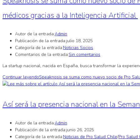
Speaknosis se suma como nuevo socio de Pro
médicos gracias a la Inteligencia Artificial
Autor de la entrada:
Admin
Publicación de la entrada:
julio 18, 2025
Categoría de la entrada:
Noticias Socios
Comentarios de la entrada:
Sin comentarios
La startup nacional, nacida en España, busca transformar la experienci
Continuar leyendo
Speaknosis se suma como nuevo socio de Pro Salud C
Así será la presencia nacional en la Sema
Autor de la entrada:
Admin
Publicación de la entrada:
junio 26, 2025
Categoría de la entrada:
Noticias de Pro Salud Chile
/
Pro Salud 