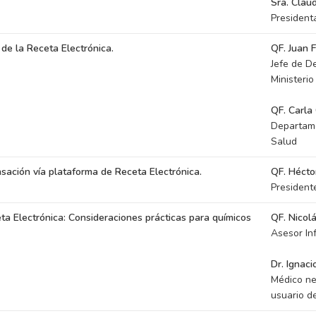
Sra. Clau
President
de la Receta Electrónica.
QF. Juan 
Jefe de D
Ministeri
QF. Carla 
Departame
Salud
sación vía plataforma de Receta Electrónica.
QF. Hécto
President
eta Electrónica: Consideraciones prácticas para químicos
QF. Nicol
Asesor In
Dr. Ignaci
Médico ne
usuario de