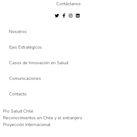
Contáctanos
Nosotros
Ejes Estratégicos
Casos de Innovación en Salud
Comunicaciones
Contacto
Pro Salud Chile
Reconocimientos en Chile y el extranjero
Proyección Internacional
el giriş
xslot giriş
xslot
xslot giriş
xslot
xslot giriş
xslot
xslot güncel giriş