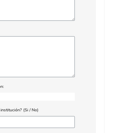
n:
nstitución? (Si / No)