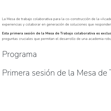
La Mesa de trabajo colaborativa para la co-construcción de la «Acad
experiencias y colaborar en generación de soluciones que responden 
Esta primera sesión de la Mesa de Trabajo colaborativa es exclu
preguntas cruciales que permitan el desarrollo de una academia robu
Programa
Primera sesión de la Mesa de 