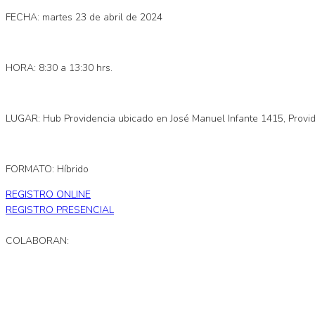
FECHA: martes 23 de abril de 2024
HORA: 8:30 a 13:30 hrs.
LUGAR: Hub Providencia ubicado en José Manuel Infante 1415, Provid
FORMATO: Híbrido
REGISTRO ONLINE
REGISTRO PRESENCIAL
COLABORAN:
t
xslot güncel giriş
xslot giriş
xslot
xslot giriş
xslot
xslot giriş
xslot
xslot 